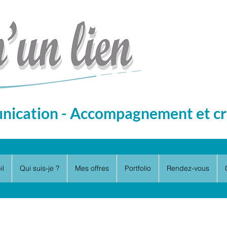
ication - Accompagnement et cr
il
Qui suis-je ?
Mes offres
Portfolio
Rendez-vous