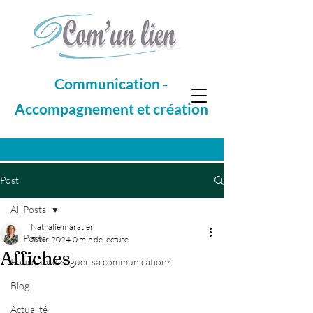
Communication -
Accompagnement et création
Post
All Posts
Nathalie maratier
All Posts
5 avr. 2024
0 min de lecture
Affiches
Pourquoi déléguer sa communication?
Blog
Actualité