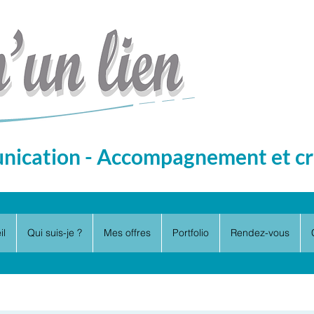
ication - Accompagnement et cr
il
Qui suis-je ?
Mes offres
Portfolio
Rendez-vous