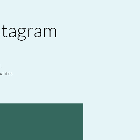
stagram
.
alités