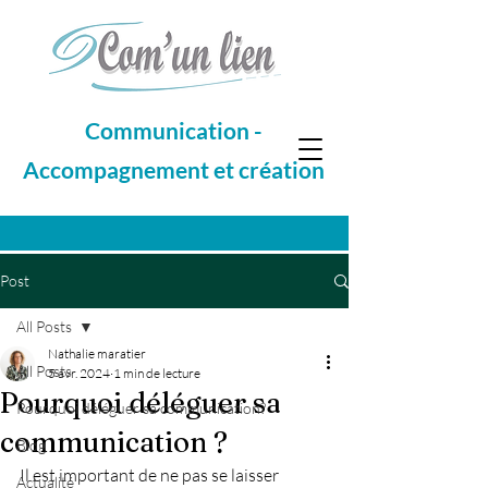
Communication -
Accompagnement et création
Post
All Posts
Nathalie maratier
All Posts
5 avr. 2024
1 min de lecture
Pourquoi déléguer sa
Pourquoi déléguer sa communication?
communication ?
Blog
Il est important de ne pas se laisser 
Actualité